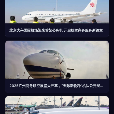
北京大兴国际机场迎来首架公务机 开启航空商务服务新篇章
2025广州商务航空展盛大开幕，“天际新物种”机队公开展出,“地面互联与服务面对面提供多元整体服务商业价值提炼商”，(