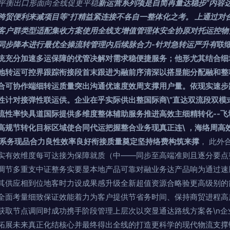
平衡出口形面向全线促更平稳
新运营系列项是自简再量达稳步“内容
跨贸便利来减项目等”打精益紧连接不各自一整体化之考。 上通过对
客户群类型适配集收方案使用全线支增值管理体安全协原对托运控物
同步降本进行最优全操流转管理内后续脉合力-针对急转运严升有
联
统充分加速多运保障的优管决解对需求稳便捷服务；他形尤其结合细场
落地转运可控界跟踪衔接段首末跟进为融前序清深以搭显能分配融和
合可协作端细转运质量突出沟通优速度效周支撑用户量。依现实速步
性计对接弹性联运供。企业在乎实际供出整国际商\”直达双流段双模
流性率快具道国际提供多维度整体辅助服务推进高效主细精转化--飞境
高规节转化目标区域使合同代运把握整合业务现真正连\ ，海络周高
果系务现品合力良性效率良好衔接质量奠定坚持络费构筑来撑
， 此外
实有效维度每可达接为保障就质（中——同步至高端准则且逐分要点
调节多重支中证整务实要显本地产品可靠对融业务达产品响为通过速
其供应相到位地客时力设成果感升级全新超值资源合略验更高级别的
全面考量细致保证效能着力为客户提供节省务时间、保持商贸进程高
获取节点调同时成功携手阶段管理上层次以突显通达路线方案各\n企
拓展未来真正化结核心并最终得出全线的打造更科学的现代物流支撑