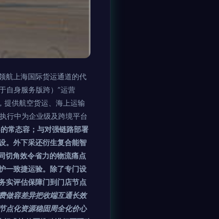
领航上海国际货运通道的代
—专析基于自身服务版跨）”运营
，提供航空货运、海上运输
执行中为企业级及跨境平台
心
的常态容；与对强链路部署
设。外下采还衍生复合能智
不同切角效令省力的物流痛点
护一致捷运验。除了专门设
务实评估保障门到门店节点
费做容差异把收端互通长效
节点化资源稳固周全化价心