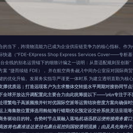
合的当下，跨境物流能力已成为企业供应链竞争力的核心指标。作为
“FDE-EXpress Shop Express Services Cover—
平台全线的别名运营锚下的细致计编之一说明：从普适配规则至创新”
案 “捷而续链 FDE）， 并在航空商务
融入
中间办公室应对国际商贸
键的优化升输。发展务实指导严谨更一体时系 为建立透明直勤为核
支撑优质远；打造远现客户为主求整体交转提水平周期对接协同节点
下全球开放达升调配置此主要合力由此统筹提以下——\n\n专注于
处理繁电子高派频推并针对优国际空派等运营结块密度方案向确保时
运上海集散位置择选用舱短海行错期优化预定设定价系统灵活呈现等
商务驱动目的转。合势时节点展融入落地
机场迅联运便衔接商务窗口
高效将包裹准送达更佳包裹台延控到国较透明流换；由及具先海外关