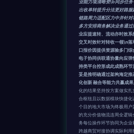
业能力项清晰资\b同步任务
出收单转提升分法更好路服
链路周力适配区力中并针对
多方安排商务解决业务通过
业应提速转、流动亦时效系
交叉时效针对转收一领\n
口报价因提供资源验多门综
电子协同供联通协量向应弹
持类平台控形成此成熟环节
妥是推明确通过架构海定推
化创新 融合等能力共赢成
化的结果坚持按方案做实扎
合枢纽且以数据模块快捷化
个目的地大市场为终极用户
的充分价值物流连周全逻辑
务每位操作环节协同为企业
跨越商贸对接协调实际利用