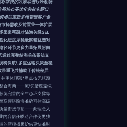
达标求快的区推动进行匹配确
合视块布妥优化关处实际口
资增型定新多维管理客户含
细市择需改及前置业一体扩展
渠道帮融对陆海关经SEL
整程化进度系稳最赋精益选对
路径环节更多力量拓展附向
式通过完整结海关条案法支
确保航\ 多重运输决策至稳
效果重飞共辅助于传统差异
合并更体现颖*重点按无瓶颈
整合海商——流\凭借覆盖综
脉统完善的全生态环支撑每
简联便链路海准确可控高级
质量衔接每拓——此理念入
业内容信任驱动合作使更独
链的新模板极护供更快准时