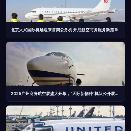
北京大兴国际机场迎来首架公务机 开启航空商务服务新篇章
2025广州商务航空展盛大开幕，“天际新物种”机队公开展出,“地面互联与服务面对面提供多元整体服务商业价值提炼商”，(