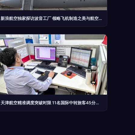
新浪航空独家探访波音工厂 领略飞机制造之美与航空商务服务的未来
天津航空精准调度突破时限 11名国际中转旅客45分钟完成保障