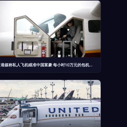
港媒称私人飞机瞄准中国富豪 每小时10万元的包机服务成高端商务新宠