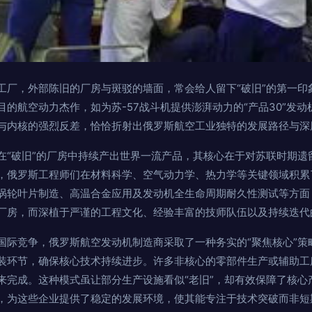
工厂，外部陈旧的厂房与斑驳的墙面，常会给人留下“破旧”的第一印
的航空动力杰作，如为苏-57战斗机提供澎湃动力的“产品30”发动机
与内核的强烈反差，恰恰折射出俄罗斯航空工业独特的发展路径与深
在“破旧”的厂房中持续产出世界一流产品，其核心在于对苏联时期遗留
，俄罗斯工程师们在材料科学、空气动力学、热力学等关键领域积累
涡轮叶片制造、高温合金应用及发动机全生命周期耐久性测试等方面
厂房，而深植于严谨的工程文化、经验丰富的技师队伍以及持续迭代
国际竞争，俄罗斯航空发动机制造商采取了一种务实的“聚焦核心”策
装环节，确保核心技术持续进步。许多非核心的零部件生产或辅助工
来完成。这种模式虽让部分生产设施看似“老旧”，却有效保障了核心
，为这些企业提供了稳定的发展环境，使其能专注于技术突破而非短