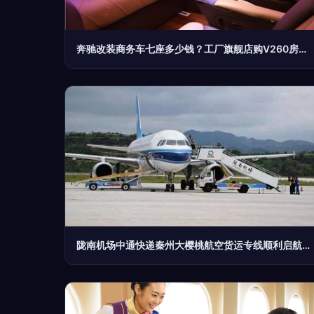
奔驰改装商务车七座多少钱？工厂旗舰店购V260房车最高直降10万元
陇南机场中通快递秦州大樱桃航空货运专线顺利启航，助力航空商务服务新升级