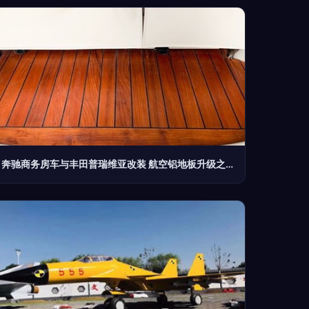
奔驰商务房车与丰田普瑞维亚改装 航空铝地板升级之道，佛山尖货配深圳服务