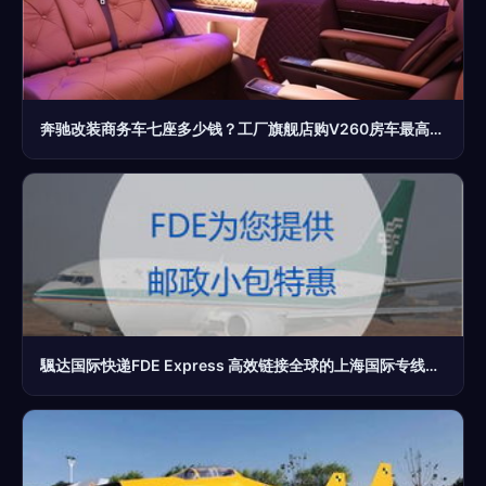
奔驰改装商务车七座多少钱？工厂旗舰店购V260房车最高直降10万元
颿达国际快递FDE Express 高效链接全球的上海国际专线枢纽