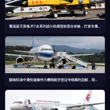
重温蓝天英魂 歼7全系列战斗机模型租赁全体验，打造专属视觉记忆
陇南机场中通快递秦州大樱桃航空货运专线顺利启航，助力航空商务服务新升级