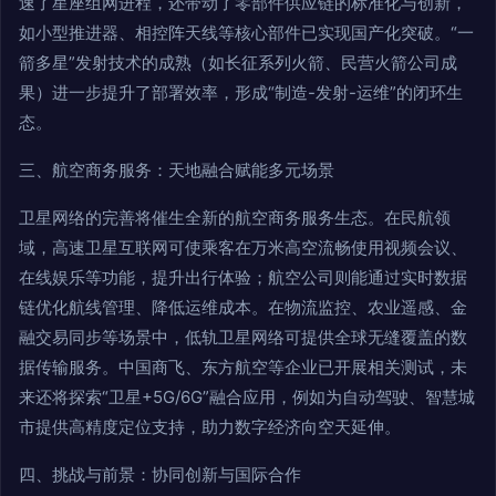
速了星座组网进程，还带动了零部件供应链的标准化与创新，
如小型推进器、相控阵天线等核心部件已实现国产化突破。“一
箭多星”发射技术的成熟（如长征系列火箭、民营火箭公司成
果）进一步提升了部署效率，形成“制造-发射-运维”的闭环生
态。
三、航空商务服务：天地融合赋能多元场景
卫星网络的完善将催生全新的航空商务服务生态。在民航领
域，高速卫星互联网可使乘客在万米高空流畅使用视频会议、
在线娱乐等功能，提升出行体验；航空公司则能通过实时数据
链优化航线管理、降低运维成本。在物流监控、农业遥感、金
融交易同步等场景中，低轨卫星网络可提供全球无缝覆盖的数
据传输服务。中国商飞、东方航空等企业已开展相关测试，未
来还将探索“卫星+5G/6G”融合应用，例如为自动驾驶、智慧城
市提供高精度定位支持，助力数字经济向空天延伸。
四、挑战与前景：协同创新与国际合作